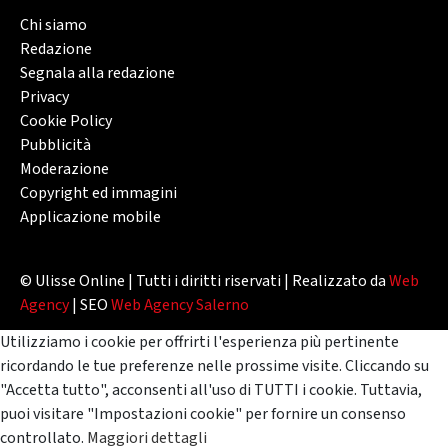
Chi siamo
Redazione
Segnala alla redazione
Privacy
Cookie Policy
Pubblicità
Moderazione
Copyright ed immagini
Applicazione mobile
© Ulisse Online | Tutti i diritti riservati | Realizzato da
Web
Agency
| SEO
Web Agency Salerno
Utilizziamo i cookie per offrirti l'esperienza più pertinente
ricordando le tue preferenze nelle prossime visite. Cliccando su
"Accetta tutto", acconsenti all'uso di TUTTI i cookie. Tuttavia,
puoi visitare "Impostazioni cookie" per fornire un consenso
controllato.
Maggiori dettagli