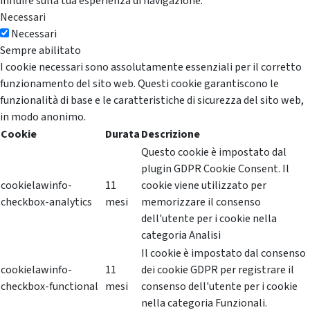
influire sulla tua esperienza di navigazione.
Necessari
Necessari
Sempre abilitato
I cookie necessari sono assolutamente essenziali per il corretto
funzionamento del sito web. Questi cookie garantiscono le
funzionalità di base e le caratteristiche di sicurezza del sito web,
in modo anonimo.
Cookie
Durata
Descrizione
Questo cookie è impostato dal
plugin GDPR Cookie Consent. Il
cookielawinfo-
11
cookie viene utilizzato per
checkbox-analytics
mesi
memorizzare il consenso
dell'utente per i cookie nella
categoria Analisi
Il cookie è impostato dal consenso
cookielawinfo-
11
dei cookie GDPR per registrare il
checkbox-functional
mesi
consenso dell'utente per i cookie
nella categoria Funzionali.