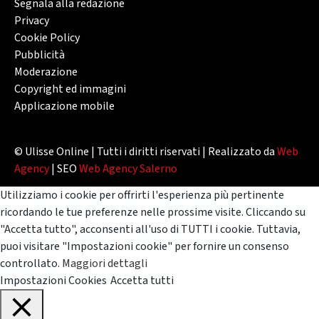
Segnala alla redazione
Privacy
Cookie Policy
Pubblicità
Moderazione
Copyright ed immagini
Applicazione mobile
© Ulisse Online | Tutti i diritti riservati | Realizzato da
Web
Agency
| SEO
Web Agency Salerno
Utilizziamo i cookie per offrirti l'esperienza più pertinente
ricordando le tue preferenze nelle prossime visite. Cliccando su
"Accetta tutto", acconsenti all'uso di TUTTI i cookie. Tuttavia,
puoi visitare "Impostazioni cookie" per fornire un consenso
controllato.
Maggiori dettagli
Impostazioni Cookies
Accetta tutti