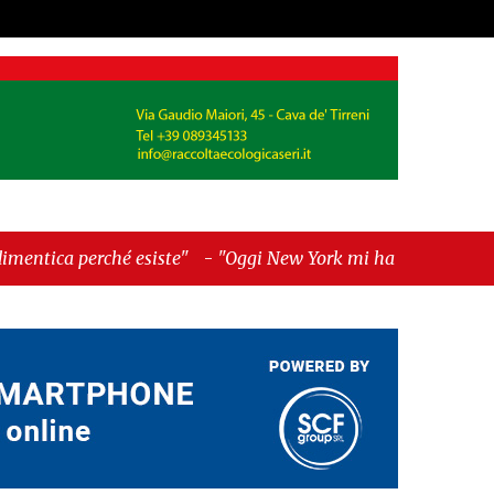
siste"
-
"Oggi New York mi ha rubato il cuore.