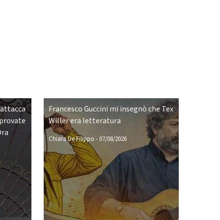
 attacca
Francesco Guccini mi insegnò che Tex
pprovate
Willer era letteratura
Ora
Chiara De Filippo
-
07/08/2026