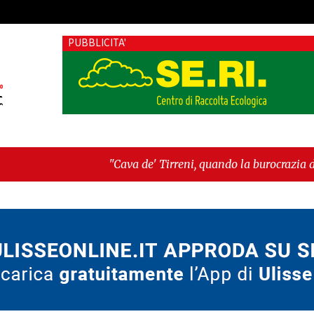
PUBBLICITA'
"Cava de' Tirreni, quando la burocrazia dimentica perché e
Ancora"