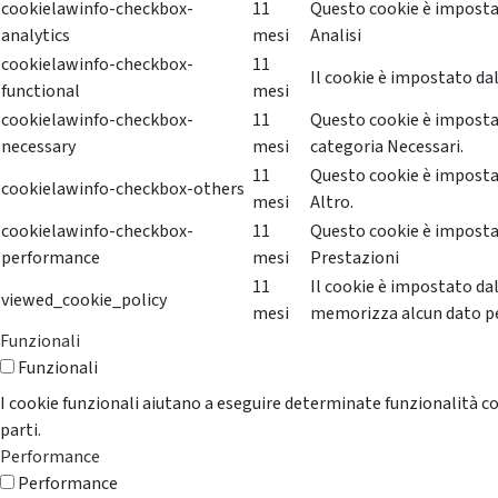
cookielawinfo-checkbox-
11
Questo cookie è impostat
analytics
mesi
Analisi
cookielawinfo-checkbox-
11
Il cookie è impostato dal
functional
mesi
cookielawinfo-checkbox-
11
Questo cookie è impostat
necessary
mesi
categoria Necessari.
11
Questo cookie è impostat
cookielawinfo-checkbox-others
mesi
Altro.
cookielawinfo-checkbox-
11
Questo cookie è impostat
performance
mesi
Prestazioni
11
Il cookie è impostato da
viewed_cookie_policy
mesi
memorizza alcun dato p
Funzionali
Funzionali
I cookie funzionali aiutano a eseguire determinate funzionalità co
parti.
Performance
Performance