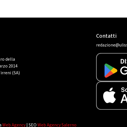
Contatti
redazione@uliss
tro della
marzo 2014
irreni (SA)
da
Web Agency
| SEO
Web Agency Salerno