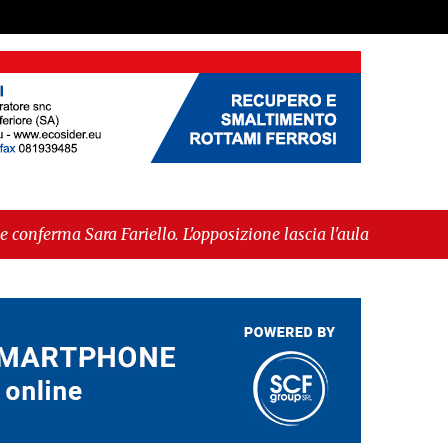
riello. L'opposizione lascia l'aula al momento del
ammessa alla fase europea per l’IGP"