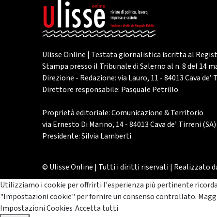
Ulisse Online | Testata giornalistica iscritta al Regis
Stampa presso il Tribunale di Salerno al n. 8 del 14 
Direzione - Redazione: via Lauro, 11 - 84013 Cava de’ T
Direttore responsabile: Pasquale Petrillo
Proprietà editoriale: Comunicazione & Territorio
via Ernesto Di Marino, 14 - 84013 Cava de’ Tirreni (SA)
Presidente: Silvia Lamberti
© Ulisse Online | Tutti i diritti riservati | Realizzato 
Utilizziamo i cookie per offrirti l'esperienza più pertinente ricord
"Impostazioni cookie" per fornire un consenso controllato.
Maggi
Impostazioni Cookies
Accetta tutti