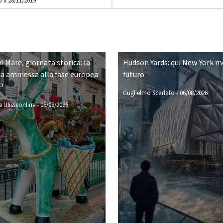
 il 28/11/2019
ul Mare, giornata storica: la
Hudson Yards: qui New York mo
a ammessa alla fase europea
futuro
P
Guglielmo Scarlato
-
06/08/2026
 Ulisseonline
-
06/08/2026