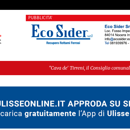
PUBBLICITA'
"Cava de' Tirreni, il Consiglio comunale conferma Sara Fa
voto"
-
"Vietri sul Mare, giornata storica: la ceramica 