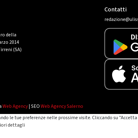
Contatti
redazione@uliss
tro della
marzo 2014
irreni (SA)
da
Web Agency
| SEO
Web Agency Salerno
ando le tue preferenze nelle prossime visite. Cliccando su "Accetta 
ori dettagli