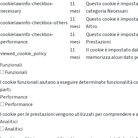
cookielawinfo-checkbox-
11
Questo cookie è impostat
necessary
mesi
categoria Necessari.
11
Questo cookie è impostat
cookielawinfo-checkbox-others
mesi
Altro.
cookielawinfo-checkbox-
11
Questo cookie è impostat
performance
mesi
Prestazioni
11
Il cookie è impostato da
viewed_cookie_policy
mesi
memorizza alcun dato p
Funzionali
Funzionali
I cookie funzionali aiutano a eseguire determinate funzionalità co
parti.
Performance
Performance
I cookie per le prestazioni vengono utilizzati per comprendere e an
Analitici
Analitici