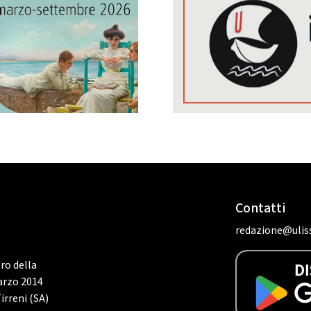
Contatti
redazione@uliss
tro della
marzo 2014
irreni (SA)