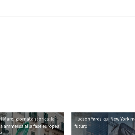
ul Mare, giornata storica: la
Hudson Yards: qui New York mo
a ammessa alla fase europea
futuro
P