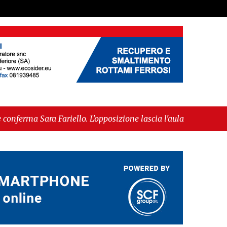
riello. L'opposizione lascia l'aula al momento del
ammessa alla fase europea per l’IGP"