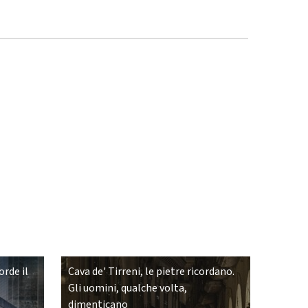
rde il
Cava de' Tirreni, le pietre ricordano.
Gli uomini, qualche volta,
dimenticano