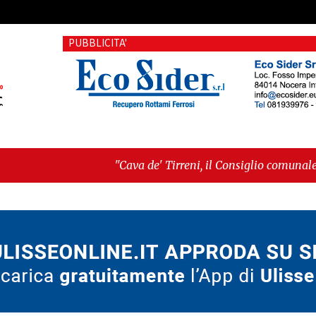
PUBBLICITA'
"Cava de' Tirreni, il Consiglio comunale conferma Sara Fa
voto"
-
"Vietri sul Mare, giornata storica: la ceramica 