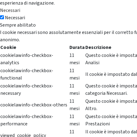
esperienza di navigazione.
Necessari
Necessari
Sempre abilitato
I cookie necessari sono assolutamente essenziali per il corretto f
anonimo.
Cookie
Durata
Descrizione
cookielawinfo-checkbox-
11
Questo cookie è impostat
analytics
mesi
Analisi
cookielawinfo-checkbox-
11
Il cookie è impostato dal
functional
mesi
cookielawinfo-checkbox-
11
Questo cookie è impostat
necessary
mesi
categoria Necessari.
11
Questo cookie è impostat
cookielawinfo-checkbox-others
mesi
Altro.
cookielawinfo-checkbox-
11
Questo cookie è impostat
performance
mesi
Prestazioni
11
Il cookie è impostato da
viewed_cookie_policy