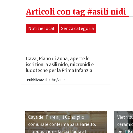
Articoli con tag #asili nidi
Notizie locali
Senza categoria
Cava, Piano di Zona, aperte le
iscrizioni a asili nido, micronidi e
ludoteche per la Prima Infanzia
Pubblicato il 23/05/2017
Cava de' Tirreni, il Consiglio
Vietri s
comunale conferma Sara Fariello.
ceramic
L'opposizione lascia l'aula al
per l’IG