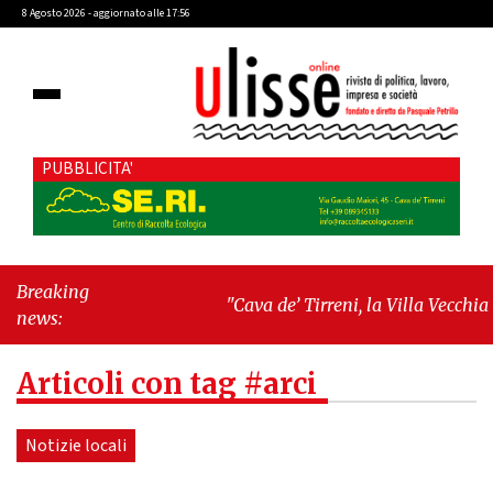
8 Agosto 2026 - aggiornato alle 17:56
PUBBLICITA'
Breaking
"Cava de’ Tirreni, la Villa Vecchia
news:
oltre i vandali: il vero nodo è il senso
di comunità"
-
"Cava de’ Tirreni, La
Articoli con tag #arci
Fratellanza sull'ultima seduta
consiliare: “Serve chiarezza!”"
Notizie locali