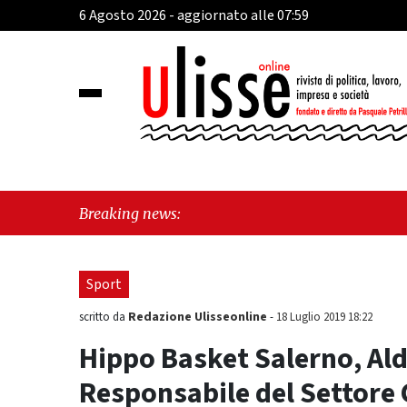
6 Agosto 2026 - aggiornato alle 07:59
"DefibR
Breaking news:
la gent
Sport
Redazione Ulisseonline
scritto da
-
18 Luglio 2019 18:22
Hippo Basket Salerno, Al
Responsabile del Settore 