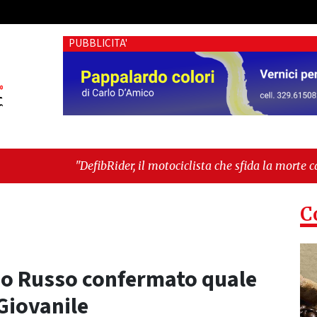
PUBBLICITA'
ider, il motociclista che sfida la morte cardiaca: il progetto d
e"
-
"Cava de’ Tirreni, devastata nella notte la Villa comun
C
do Russo confermato quale
Giovanile