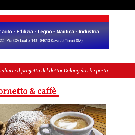
el dottor Colangelo che porta la cardioprotezione tra
ale. Il sindaco Giordano: «Non ci fermeremo»"
ornetto & caffè