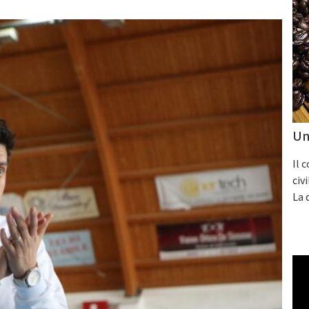
Un
Il 
civ
La 