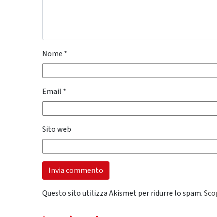
Nome
*
Email
*
Sito web
Questo sito utilizza Akismet per ridurre lo spam.
Sco