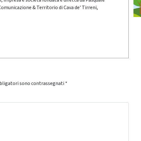
oro, impresa e società fondata e diretta da Pasquale
 Comunicazione & Territorio di Cava de' Tirreni,
bligatori sono contrassegnati
*