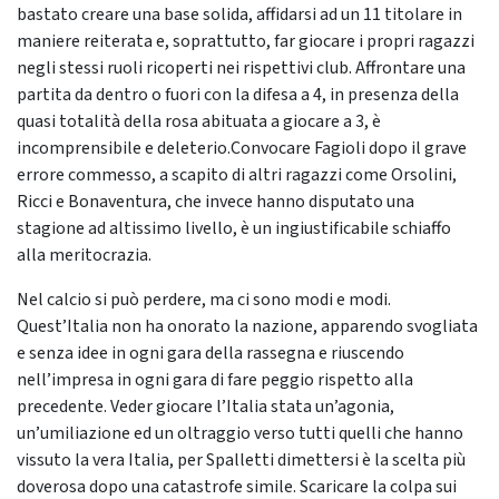
bastato creare una base solida, affidarsi ad un 11 titolare in
maniere reiterata e, soprattutto, far giocare i propri ragazzi
negli stessi ruoli ricoperti nei rispettivi club. Affrontare una
partita da dentro o fuori con la difesa a 4, in presenza della
quasi totalità della rosa abituata a giocare a 3, è
incomprensibile e deleterio.
Convocare Fagioli dopo il grave
errore commesso, a scapito di altri ragazzi come Orsolini,
Ricci e Bonaventura, che invece hanno disputato una
stagione ad altissimo livello, è un ingiustificabile schiaffo
alla meritocrazia.
Nel calcio si può perdere, ma ci sono modi e modi.
Quest’Italia non ha onorato la nazione, apparendo svogliata
e senza idee in ogni gara della rassegna e riuscendo
nell’impresa in ogni gara di fare peggio rispetto alla
precedente. Veder giocare l’Italia stata un’agonia,
un’umiliazione ed un oltraggio verso tutti quelli che hanno
vissuto la vera Italia, per Spalletti dimettersi è la scelta più
doverosa dopo una catastrofe simile. Scaricare la colpa sui