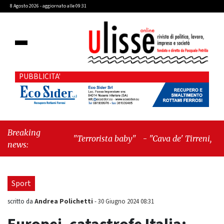
8 Agosto 2026 - aggiornato alle 09:31
PUBBLICITA'
Breaking
"Terrorista baby"
-
"Cava de' Tirreni, Caso
news:
Fariello: ora torniamo ai problemi veri"
Sport
Andrea Polichetti
scritto da
-
30 Giugno 2024 08:31