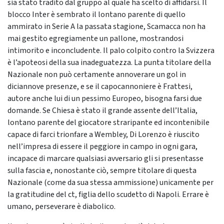
sia stato tradito dal gruppo al quale ha scelto di affidarsi. Il
blocco Inter è sembrato il lontano parente di quello
ammirato in Serie A la passata stagione, Scamacca non ha
mai gestito egregiamente un pallone, mostrandosi
intimorito e inconcludente. Il palo colpito contro la Svizzera
è l’apoteosi della sua inadeguatezza. La punta titolare della
Nazionale non può certamente annoverare un gol in
diciannove presenze, e se il capocannoniere è Frattesi,
autore anche lui di un pessimo Europeo, bisogna farsi due
domande. Se Chiesa è stato il grande assente dell’Italia,
lontano parente del giocatore straripante ed incontenibile
capace di farci trionfare a Wembley, Di Lorenzo è riuscito
nell’impresa di essere il peggiore in campo in ogni gara,
incapace di marcare qualsiasi avversario gli si presentasse
sulla fascia e, nonostante ciò, sempre titolare di questa
Nazionale (come da sua stessa ammissione) unicamente per
la gratitudine del ct, figlia dello scudetto di Napoli. Errare è
umano, perseverare è diabolico.