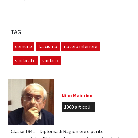
TAG
comune
fascismo
nocera inferiore
sindacato
sindaco
Nino Maiorino
1000 articoli
Classe 1941 – Diploma di Ragioniere e perito