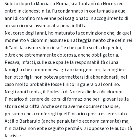
Subito dopo la Marcia su Roma, si allontanò da Nocera ed
entrò in clandestinità. Fu condannato in contumacia a due
anni di confino ma venne poi scagionato in accoglimento di
un suo ricorso avverso alla pena inflitta.
Nel corso degli anni, ho maturato la convinzione che, da quel
momento Vicidomini assunse un atteggiamento che definirei
di “antifascismo silenzioso” e che quella scelta fu per lui,
oltre che estremamente dolorosa, anche obbligatoria.
Pesava, infatti, sulle sue spalle la responsabilità di una
famiglia che comprendeva gli anziani genitori, la moglie e
ben otto figli: non poteva permettersi di abbandonarli, nel
caso molto probabile fosse finito in galera o al confino.
Negli anni trenta, il Podestà di Nocera diede a Vicidomini
l’incarico di tenere dei corsi di formazione per i giovani sulla
storia della città. Anche senza averne documentazione,
presumo che a conferirgli quell’incarico possa essere stato
Attilio Barbarulo (anche per aiutarlo economicamente) ma,
l’iniziativa non ebbe seguito perché vi si opposero le autorità
fasciste.