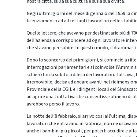
nostra città, sulla sua cultura e sulla sua civiltà.
Negli ultimi giorni del mese di gennaio del 1959 la di
licenziamento ad altrettanti lavoratori delle stabili
Quelle lettere, che avevano per destinatarie più di 
dell’azienda a corrispondere ad ogni lavoratore intere
che stavano per subire. In questo modo, il dramma si p
Dopo lo sconcerto dei primi giorni, si cominciò a riflet
interrogazioni parlamentari e si coinvolse l’Amminis
schierò fin da subito a difesa dei lavoratori. Tuttavia
irremovibile, decisa ad andare avanti nel ridimensio
Provinciale della CGIL e i dirigenti locali del Sinda
ad aprire una trattativa che consentisse almeno di o
avrebbero perso il lavoro.
La notte dell’8 febbraio, si arrivò così all’ultima, di
lavoratori che entravano in fabbrica, non ne uscivano 
anche i bambini più piccoli, per poterli accudire e al