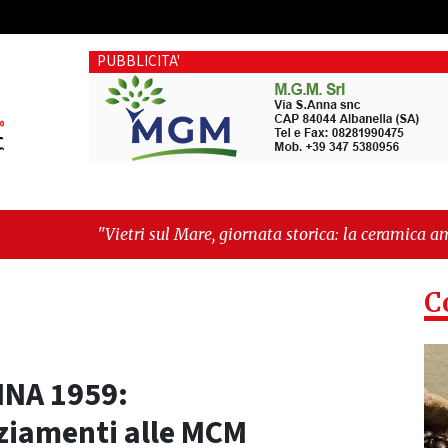
PUBBLICITA'
 Mare, giornata storica: la ceramica ammessa alla fase europea 
C
INA 1959:
ziamenti alle MCM