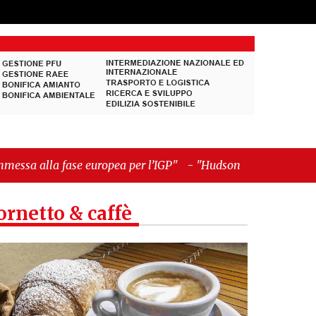
per l’IGP"
-
"Hudson Yards: qui New York morde il
ornetto & caffè