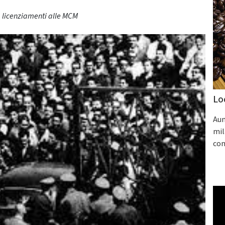
 licenziamenti alle MCM
Lo
Aum
mil
con