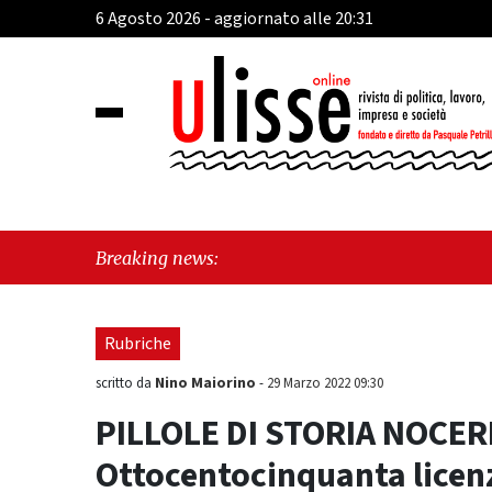
6 Agosto 2026 - aggiornato alle 20:31
"Vietri sul
Breaking news:
futuro"
Rubriche
Nino Maiorino
scritto da
-
29 Marzo 2022 09:30
PILLOLE DI STORIA NOCER
Ottocentocinquanta licen