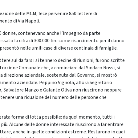
rezione delle MCM, fece pervenire 850 lettere di
mento di Via Napoli.
700 donne, contenevano anche l’impegno da parte
ssato la cifra di 300.000 lire come risarcimento per il danno
resentò nelle umili case di diverse centinaia di famiglie.
tere sul da farsi: si tennero decine di riunioni, furono scritte
trazione Comunale che, a cominciare dal Sindaco Rossi, si
, la direzione aziendale, sostenuta dal Governo, si mostrò
namento aziendale. Peppino Vignola, allora Segretario
cato, Salvatore Manzo e Galante Oliva non riuscirono neppure
ttenere una riduzione del numero delle persone che
sperata forma di lotta possibile: da quel momento, tutti i
più. Alcune delle donne interessate riuscirono a far entrare
lattare, anche in quelle condizioni estreme. Restarono in quei