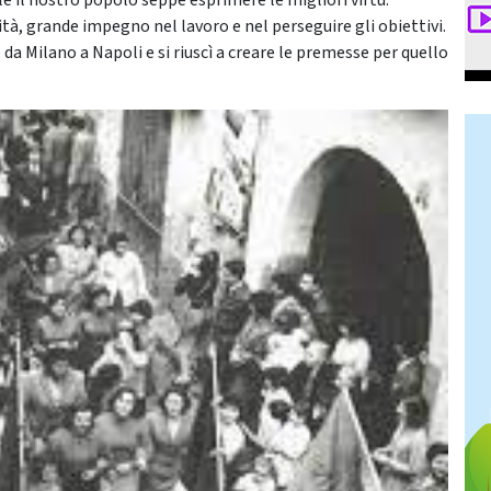
ale il nostro popolo seppe esprimere le migliori virtù.
ità, grande impegno nel lavoro e nel perseguire gli obiettivi.
 da Milano a Napoli e si riuscì a creare le premesse per quello