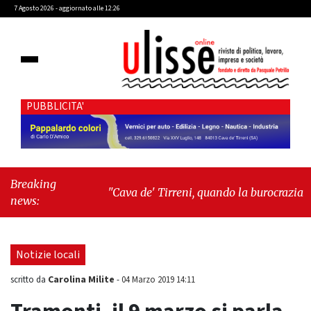
7 Agosto 2026 - aggiornato alle 12:26
PUBBLICITA'
Breaking
"Cava de' Tirreni, quando la burocrazia
news:
dimentica perché esiste"
-
"Oggi New York
mi ha rubato il cuore. Ancora"
Notizie locali
Carolina Milite
scritto da
-
04 Marzo 2019 14:11