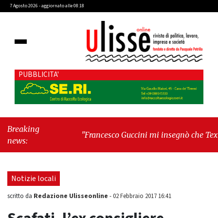
7 Agosto 2026 - aggiornato alle 08:18
PUBBLICITA'
Breaking
"Francesco Guccini mi insegnò che Tex
news:
Willer era letteratura"
-
"Cava de' Tirreni, il
Consiglio comunale conferma Sara Fariello.
L'opposizione lascia l'aula al momento del
Notizie locali
voto"
Redazione Ulisseonline
scritto da
-
02 Febbraio 2017 16:41