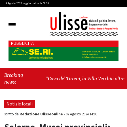
9 Agosto 2026 - aggiornato alle 09:26
PUBBLICITA'
Breaking
"Cava de’ Tirreni, la Villa Vecchia oltre i
news:
vandali: il vero nodo è il senso di comunità"
-
"Cava de’ Tirreni, La Fratellanza sull'ultima
seduta consiliare: “Serve chiarezza!”"
Notizie locali
Redazione Ulisseonline
scritto da
-
07 Agosto 2024 14:00