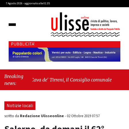
7 Agosto 2026 - aggiornato alle 01:35
PUBBLICITA'
Breaking
"Cava de' Tirreni, il Consiglio comunale conferma
news:
Sara Fariello. L'opposizione lascia l'aula al momento
del voto"
-
"Vietri sul Mare, giornata storica: la
ceramica ammessa alla fase europea per l’IGP"
Notizie locali
Redazione Ulisseonline
scritto da
-
02 Ottobre 2019 07:57