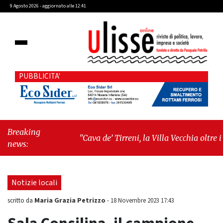
9 Agosto 2026 - aggiornato alle 12:41
PUBBLICITA'
Breaking
"Cava de’ Tirreni, la Villa Vecchia oltre i
news:
vandali: il vero nodo è il senso di comunità"
-
"Cava de’ Tirreni, La Fratellanza sull'ultima
seduta consiliare: “Serve chiarezza!”"
Notizie locali
Maria Grazia Petrizzo
scritto da
-
18 Novembre 2023 17:43