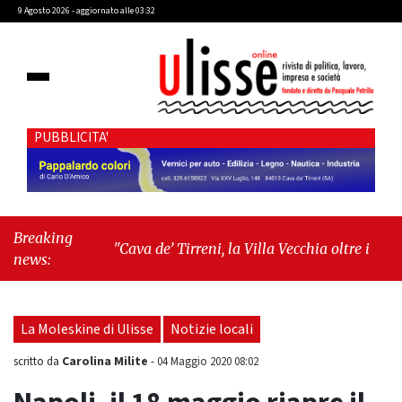
9 Agosto 2026 - aggiornato alle 03:32
PUBBLICITA'
Breaking
"Cava de’ Tirreni, la Villa Vecchia oltre i vandali: il
news:
vero nodo è il senso di comunità"
-
"Cava de’
Tirreni, La Fratellanza sull'ultima seduta
consiliare: “Serve chiarezza!”"
La Moleskine di Ulisse
Notizie locali
Carolina Milite
scritto da
-
04 Maggio 2020 08:02