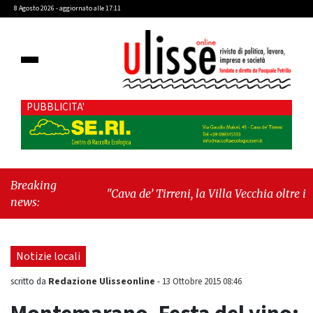
8 Agosto 2026 - aggiornato alle 17:11
PUBBLICITA'
Breaking
"Cava de’ Tirreni, la Villa Vecchia oltre i
news:
vandali: il vero nodo è il senso di comunità"
-
"Cava de’ Tirreni, La Fratellanza sull'ultima
seduta consiliare: “Serve chiarezza!”"
Notizie locali
Redazione Ulisseonline
scritto da
-
13 Ottobre 2015 08:46