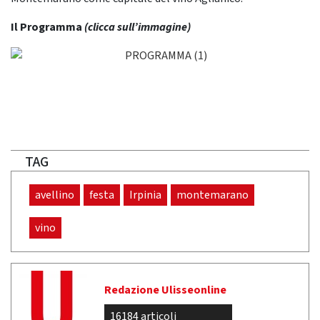
Il Programma
(clicca sull’immagine)
TAG
avellino
festa
Irpinia
montemarano
vino
Redazione Ulisseonline
16184 articoli