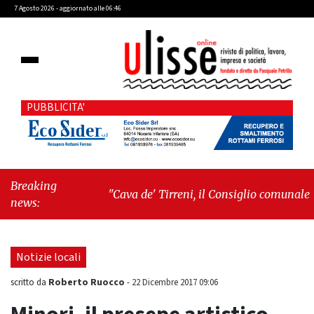
7 Agosto 2026 - aggiornato alle 06:46
PUBBLICITA'
Breaking
"Cava de' Tirreni, il Consiglio comunale
news:
conferma Sara Fariello. L'opposizione lascia
l'aula al momento del voto"
-
"Vietri sul
Mare, giornata storica: la ceramica ammessa
Notizie locali
alla fase europea per l’IGP"
Roberto Ruocco
scritto da
-
22 Dicembre 2017 09:06