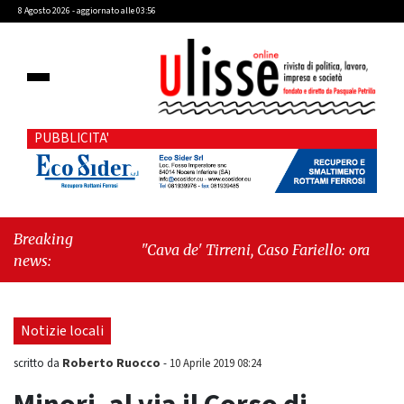
8 Agosto 2026 - aggiornato alle 03:56
PUBBLICITA'
Breaking
"Cava de' Tirreni, Caso Fariello: ora torniamo
news:
ai problemi veri"
-
"Cava de' Tirreni, quando
la burocrazia dimentica perché esiste"
Notizie locali
Roberto Ruocco
scritto da
-
10 Aprile 2019 08:24