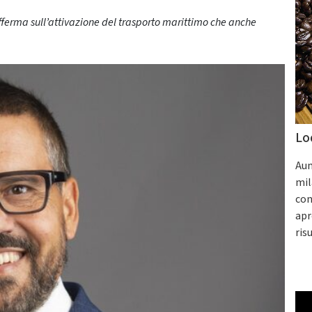
offerma sull’attivazione del trasporto marittimo che anche
Lo
Aum
mil
con
apr
ris