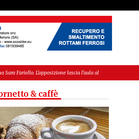
opposizione lascia l'aula al momento del voto"
-
uropea per l’IGP"
ornetto & caffè