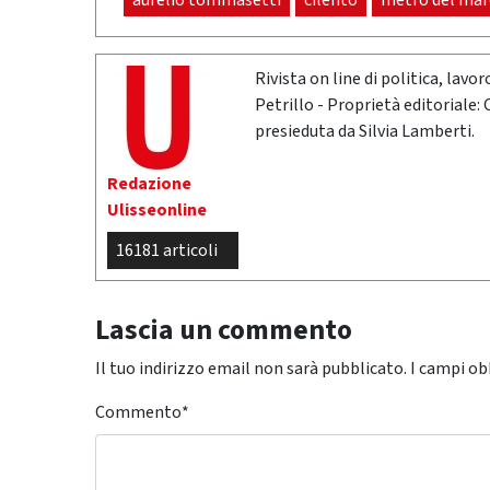
aurelio tommasetti
cilento
metrò del mar
Rivista on line di politica, lav
Petrillo - Proprietà editoriale:
presieduta da Silvia Lamberti.
Redazione
Ulisseonline
16181 articoli
Lascia un commento
Il tuo indirizzo email non sarà pubblicato.
I campi ob
Commento
*