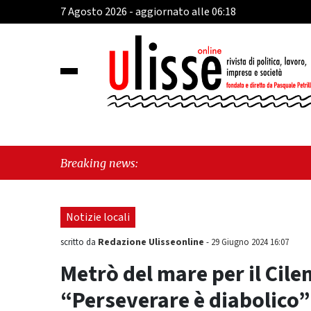
7 Agosto 2026 - aggiornato alle 06:18
"Cava
Breaking news:
"Viet
Notizie locali
Redazione Ulisseonline
scritto da
-
29 Giugno 2024 16:07
Metrò del mare per il Cil
“Perseverare è diabolico”