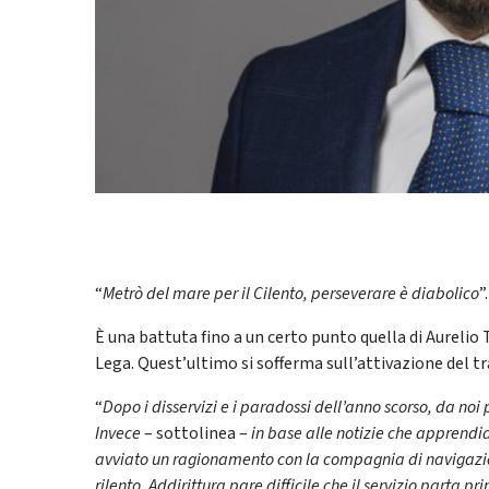
“
Metrò del mare per il Cilento, perseverare è diabolico
”.
È una battuta fino a un certo punto quella di Aureli
Lega. Quest’ultimo si sofferma sull’attivazione del t
“
Dopo i disservizi e i paradossi dell’anno scorso, da no
Invece
– sottolinea –
in base alle notizie che apprendia
avviato un ragionamento con la compagnia di navigazion
rilento. Addirittura pare difficile che il servizio parta 