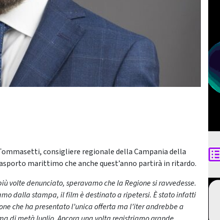
o Tommasetti, consigliere regionale della Campania della
rasporto marittimo che anche quest’anno partirà in ritardo.
i più volte denunciato, speravamo che la Regione si ravvedesse.
mo dalla stampa, il film è destinato a ripetersi. È stato infatti
e che ha presentato l’unica offerta ma l’iter andrebbe a
prima di metà luglio. Ancora una volta registriamo grande