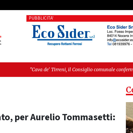
PUBBLICITA'
 de' Tirreni, il Consiglio comunale conferma Sara Fariello. L'
ri sul Mare, giornata storica: la ceramica ammessa alla fase e
C
ento, per Aurelio Tommasetti: