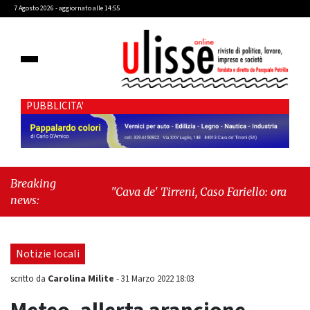
7 Agosto 2026 - aggiornato alle 14:55
PUBBLICITA'
Breaking
"Cava de' Tirreni, Caso Fariello: ora torniamo
news:
ai problemi veri"
-
"Cava de' Tirreni, quando
la burocrazia dimentica perché esiste"
Notizie locali
Carolina Milite
scritto da
-
31 Marzo 2022 18:03