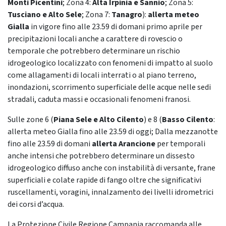
Monti Picentini
; Zona 4:
Alta Irpinia e Sannio
; Zona 5:
Tusciano e Alto Sele
; Zona 7:
Tanagro
):
allerta meteo
Gialla
in vigore fino alle 23.59 di domani primo aprile per
precipitazioni locali anche a carattere di rovescio o
temporale che potrebbero determinare un rischio
idrogeologico localizzato con fenomeni di impatto al suolo
come allagamenti di locali interrati o al piano terreno,
inondazioni, scorrimento superficiale delle acque nelle sedi
stradali, caduta massi e occasionali fenomeni franosi.
Sulle zone 6 (
Piana Sele e Alto Cilento
) e 8 (
Basso Cilento
:
allerta meteo Gialla fino alle 23.59 di oggi; Dalla mezzanotte
fino alle 23.59 di domani
allerta Arancione
per temporali
anche intensi che potrebbero determinare un dissesto
idrogeologico diffuso anche con instabilità di versante, frane
superficiali e colate rapide di fango oltre che significativi
ruscellamenti, voragini, innalzamento dei livelli idrometrici
dei corsi d’acqua.
La Protezione Civile Regione Campania raccomanda alle