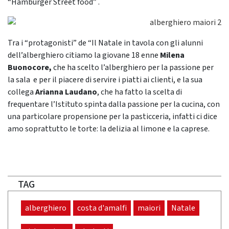
“Hamburger Street food” .
Tra i “protagonisti” de “Il Natale in tavola con gli alunni
dell’alberghiero citiamo la giovane 18 enne
Milena
Buonocore,
che ha scelto l’alberghiero per la passione per
la sala e per il piacere di servire i piatti ai clienti, e la sua
collega
Arianna Laudano
, che ha fatto la scelta di
frequentare l’Istituto spinta dalla passione per la cucina, con
una particolare propensione per la pasticceria, infatti ci dice
amo soprattutto le torte: la delizia al limone e la caprese.
TAG
alberghiero
costa d'amalfi
maiori
Natale