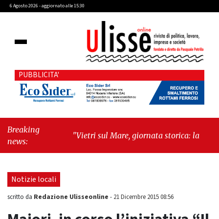
6 Agosto 2026 - aggiornato alle 15:30
PUBBLICITA'
Breaking
"Vietri sul Mare, giornata storica: la ceramica
news:
ammessa alla fase europea per l’IGP"
-
"Hudson Yards: qui New York morde il futuro"
Notizie locali
Redazione Ulisseonline
scritto da
-
21 Dicembre 2015 08:56