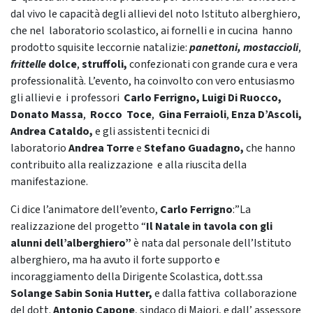
dal vivo le capacità degli allievi del noto Istituto alberghiero,
che nel laboratorio scolastico, ai fornelli e in cucina hanno
prodotto squisite leccornie natalizie:
panettoni, mostaccioli
,
frittelle
dolce
,
struffoli,
confezionati con grande cura e vera
professionalità. L’evento, ha coinvolto con vero entusiasmo
gli allievi e i professori
Carlo Ferrigno,
Luigi Di Ruocco,
Donato Massa
,
Rocco Toce
,
Gina Ferraioli
,
Enza D’Ascoli,
Andrea Cataldo,
e gli assistenti tecnici di
laboratorio
Andrea Torre
e
Stefano Guadagno,
che hanno
contribuito alla realizzazione e alla riuscita della
manifestazione.
Ci dice l’animatore dell’evento,
Carlo Ferrigno
:”La
realizzazione del progetto “
Il Natale in tavola con gli
alunni dell’alberghiero”
è nata dal personale dell’Istituto
alberghiero, ma ha avuto il forte supporto e
incoraggiamento della Dirigente Scolastica, dott.ssa
Solange Sabin Sonia Hutter,
e dalla fattiva collaborazione
del dott.
Antonio Capone
, sindaco di Maiori, e dall’ assessore