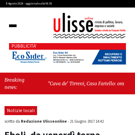
8 Agosto 2026 - aggiornato alle 06:36
PUBBLICITA'
Breaking
"Cava de' Tirreni, Caso Fariello: ora torniamo
news:
ai problemi veri"
-
"Cava de' Tirreni, quando
la burocrazia dimentica perché esiste"
Notizie locali
Redazione Ulisseonline
scritto da
-
21 Giugno 2017 14:42