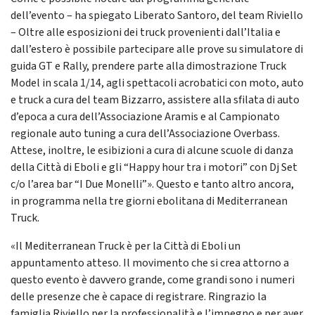
dell’evento – ha spiegato Liberato Santoro, del team Riviello
– Oltre alle esposizioni dei truck provenienti dall’Italia e
dall’estero è possibile partecipare alle prove su simulatore di
guida GT e Rally, prendere parte alla dimostrazione Truck
Model in scala 1/14, agli spettacoli acrobatici con moto, auto
e truck a cura del team Bizzarro, assistere alla sfilata di auto
d’epoca a cura dell’Associazione Aramis e al Campionato
regionale auto tuning a cura dell’Associazione Overbass.
Attese, inoltre, le esibizioni a cura di alcune scuole di danza
della Città di Eboli e gli “Happy hour tra i motori” con Dj Set
c/o l’area bar “I Due Monelli”». Questo e tanto altro ancora,
in programma nella tre giorni ebolitana di Mediterranean
Truck.
«Il Mediterranean Truck è per la Città di Eboli un
appuntamento atteso. Il movimento che si crea attorno a
questo evento è davvero grande, come grandi sono i numeri
delle presenze che è capace di registrare. Ringrazio la
famiglia Riviello per la professionalità e l’impegno e per aver