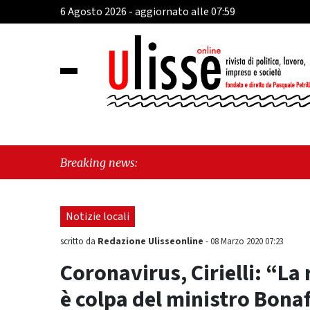
6 Agosto 2026 - aggiornato alle 07:59
"Defib
Breaking news:
tra la
Notizie locali
Redazione Ulisseonline
scritto da
-
08 Marzo 2020 07:23
Coronavirus, Cirielli: “La 
è colpa del ministro Bona