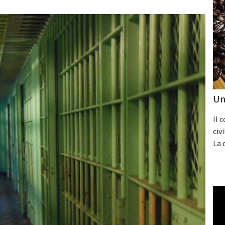
Un
Il 
civ
La 