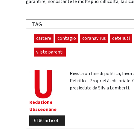
garantire, nonostante le molteplici difficoltà, la sicur
TAG
carcere
contagio
coranavirus
detenuti
viiste parenti
Rivista on line di politica, lav
Petrillo - Proprietà editoriale:
presieduta da Silvia Lamberti.
Redazione
Ulisseonline
16180 articoli