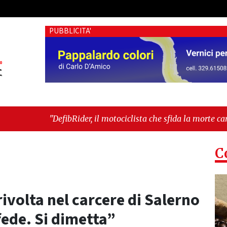
PUBBLICITA'
Rider, il motociclista che sfida la morte cardiaca: il progetto
 gente"
-
"Cava de’ Tirreni, devastata nella notte la Villa c
C
rivolta nel carcere di Salerno
fede. Si dimetta”