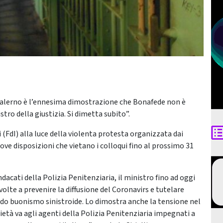
i Salerno è l’ennesima dimostrazione che Bonafede non è
tro della giustizia. Si dimetta subito”.
 (FdI) alla luce della violenta protesta organizzata dai
uove disposizioni che vietano i colloqui fino al prossimo 31
ndacati della Polizia Penitenziaria, il ministro fino ad oggi
olte a prevenire la diffusione del Coronavirs e tutelare
rdo buonismo sinistroide. Lo dimostra anche la tensione nel
ietà va agli agenti della Polizia Penitenziaria impegnati a