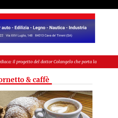
 del dottor Colangelo che porta la cardioprotezione
omunale. Il sindaco Giordano: «Non ci fermeremo»"
ornetto & caffè