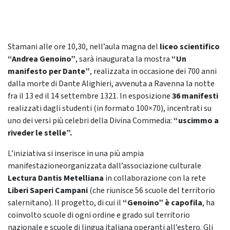
Stamani alle ore 10,30, nell’aula magna del
liceo scientifico
“Andrea Genoino”
, sarà inaugurata la mostra
“Un
manifesto per Dante”
, realizzata in occasione dei 700 anni
dalla morte di Dante Alighieri, avvenuta a Ravenna la notte
fra il 13 ed il 14 settembre 1321. In esposizione
36 manifesti
realizzati dagli studenti (in formato 100×70), incentrati su
uno dei versi più celebri della Divina Commedia:
“uscimmo a
riveder le stelle”.
L’iniziativa si inserisce in una più ampia
manifestazioneorganizzata dall’associazione culturale
Lectura Dantis Metelliana
in collaborazione con la rete
Liberi Saperi Campani
(che riunisce 56 scuole del territorio
salernitano). Il progetto, di cui il
“Genoino” è capofila
, ha
coinvolto scuole di ogni ordine e grado sul territorio
nazionale e scuole di lingua italiana operanti all’estero. Gli