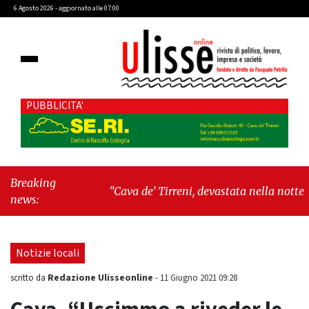
6 Agosto 2026 - aggiornato alle 07:00
PUBBLICITA'
Breaking
"Cava de’ Tirreni, devastata nella notte la Villa
news:
comunale. Il sindaco Giordano: «Non ci
fermeremo»"
-
"Italia sospesa tra identità,
fragilità sociali e pressioni economiche"
Notizie locali
Redazione Ulisseonline
scritto da
-
11 Giugno 2021 09:28