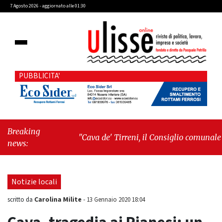
7 Agosto 2026 - aggiornato alle 01:30
PUBBLICITA'
Breaking
"Cava de' Tirreni, il Consiglio comunale
news:
conferma Sara Fariello. L'opposizione lascia
l'aula al momento del voto"
-
"Vietri sul
Mare, giornata storica: la ceramica ammessa
Notizie locali
alla fase europea per l’IGP"
Carolina Milite
scritto da
-
13 Gennaio 2020 18:04