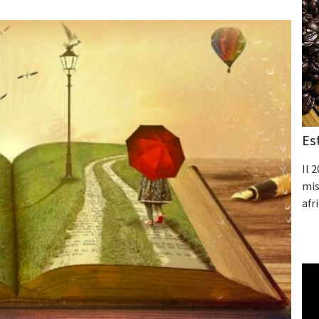
Es
Il 
mis
afr