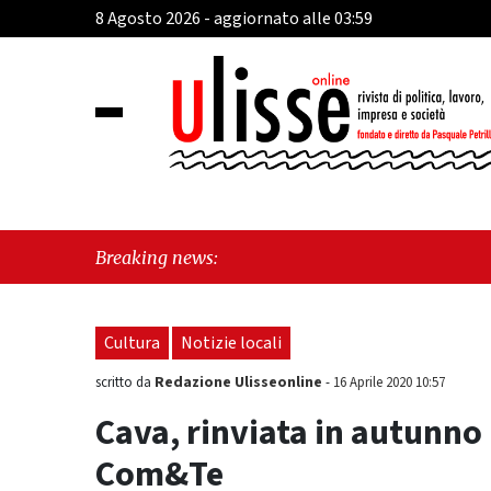
8 Agosto 2026 - aggiornato alle 03:59
"Cava 
Breaking news:
perch
Cultura
Notizie locali
Redazione Ulisseonline
scritto da
-
16 Aprile 2020 10:57
Cava, rinviata in autunno 
Com&Te