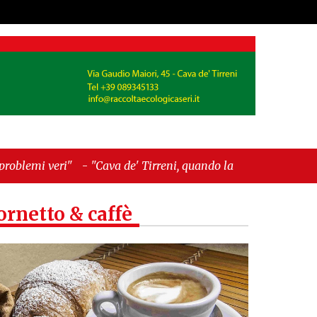
Cava de' Tirreni, quando la burocrazia dimentica
ornetto & caffè