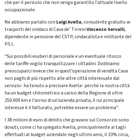
che per il pericolo che non venga garantito l’attuale livello
occupazionale.
Ne abbiamo parlato con
Luigi Avella
, consulente gratuito ai
trasporti del sindaco di Cava de’ Tirreni
Vincenzo Servalli
,
dipendente in pensione del CSTP, sindacalista e militante del
P.S.I..
“Sui possibili esuberi di personale e un eventuale ritocco
delle tariffe voglio tranquillizzare i cittadini. Dobbiamo
preoccuparci invece che in quest’operazione di vendita Cava
non paghi di più rispetto alle altre città interessate dal
servizio- ha tenuto a precisare Avella- perché la nostra città
ha un budget chilometrico a carico della Regione di oltre
250.000 km e l’arrivo di un’azienda privata, il cui principale
interesse è il fatturato, potrebbe essere un problema”.
I 38 milioni di euro di debito che gravano sul Consorzio sono
dovuti, come ci ha spiegato Avella, principalmente ai tagli
effettuati al budget aziendale negli ultimi anni, il 33% circa,