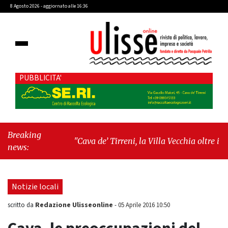
8 Agosto 2026 - aggiornato alle 16:36
PUBBLICITA'
Breaking
"Cava de’ Tirreni, la Villa Vecchia oltre i vandali:
news:
il vero nodo è il senso di comunità"
-
"Cava de’
Tirreni, La Fratellanza sull'ultima seduta
consiliare: “Serve chiarezza!”"
Notizie locali
Redazione Ulisseonline
scritto da
-
05 Aprile 2016 10:50