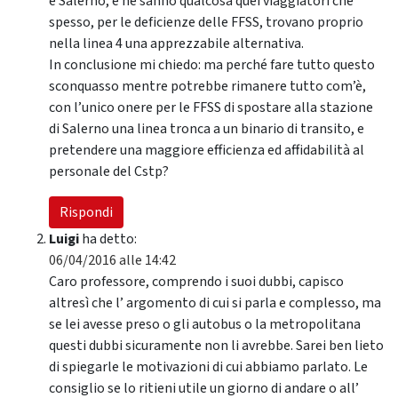
e Salerno, e ne sanno qualcosa quei viaggiatori che
spesso, per le deficienze delle FFSS, trovano proprio
nella linea 4 una apprezzabile alternativa.
In conclusione mi chiedo: ma perché fare tutto questo
sconquasso mentre potrebbe rimanere tutto com’è,
con l’unico onere per le FFSS di spostare alla stazione
di Salerno una linea tronca a un binario di transito, e
pretendere una maggiore efficienza ed affidabilità al
personale del Cstp?
Rispondi
Luigi
ha detto:
06/04/2016 alle 14:42
Caro professore, comprendo i suoi dubbi, capisco
altresì che l’ argomento di cui si parla e complesso, ma
se lei avesse preso o gli autobus o la metropolitana
questi dubbi sicuramente non li avrebbe. Sarei ben lieto
di spiegarle le motivazioni di cui abbiamo parlato. Le
consiglio se lo ritieni utile un giorno di andare o all’