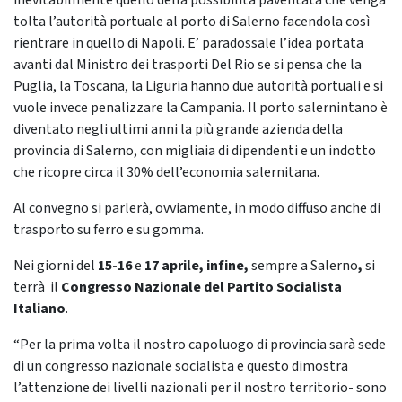
inevitabilmente quello della possibilità paventata che venga
tolta l’autorità portuale al porto di Salerno facendola così
rientrare in quello di Napoli. E’ paradossale l’idea portata
avanti dal Ministro dei trasporti Del Rio se si pensa che la
Puglia, la Toscana, la Liguria hanno due autorità portuali e si
vuole invece penalizzare la Campania. Il porto salernintano è
diventato negli ultimi anni la più grande azienda della
provincia di Salerno, con migliaia di dipendenti e un indotto
che ricopre circa il 30% dell’economia salernitana.
Al convegno si parlerà, ovviamente, in modo diffuso anche di
trasporto su ferro e su gomma.
Nei giorni del
15-16
e
17 aprile, infine,
sempre a Salerno
,
si
terrà il
Congresso Nazionale del Partito Socialista
Italiano
.
“Per la prima volta il nostro capoluogo di provincia sarà sede
di un congresso nazionale socialista e questo dimostra
l’attenzione dei livelli nazionali per il nostro territorio- sono