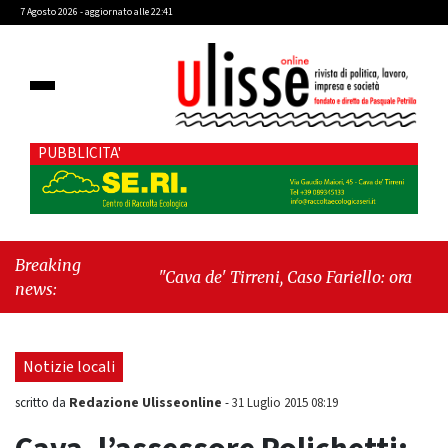
7 Agosto 2026 - aggiornato alle 22:41
PUBBLICITA'
Breaking
"Cava de' Tirreni, Caso Fariello: ora torniamo
news:
ai problemi veri"
-
"Cava de' Tirreni, quando
la burocrazia dimentica perché esiste"
Notizie locali
Redazione Ulisseonline
scritto da
-
31 Luglio 2015 08:19