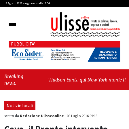
6 Agosto 2026 - aggiornato alle 13:04
PUBBLICITA'
Breaking
"Hudson Yards: qui New York morde il
news:
futuro"
-
"Quando la politica diventa
autobiografia"
Notizie locali
Redazione Ulisseonline
scritto da
-
08 Luglio 2016 09:18