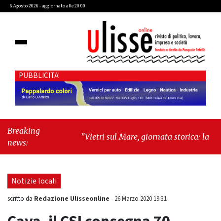
6 Agosto 2026 - aggiornato alle 20:00
PUBBLICITA'
Breaking
"Vietri sul Mare, giornata storica: la ceramica
news:
ammessa alla fase europea per l’IGP"
-
"Hudson Yards: qui New York morde il
futuro"
Notizie locali
Redazione Ulisseonline
scritto da
-
26 Marzo 2020 19:31