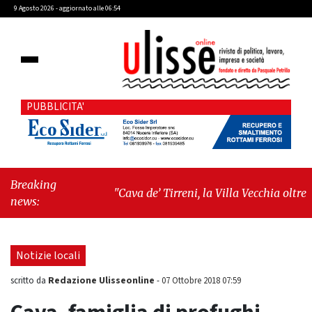
9 Agosto 2026 - aggiornato alle 06:54
PUBBLICITA'
Breaking
"Cava de’ Tirreni, la Villa Vecchia oltre i
news:
vandali: il vero nodo è il senso di comunità"
-
"Cava de’ Tirreni, La Fratellanza sull'ultima
seduta consiliare: “Serve chiarezza!”"
Notizie locali
Redazione Ulisseonline
scritto da
-
07 Ottobre 2018 07:59