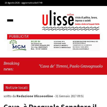
10 Agosto 2026 - aggiornato alle 07:49
PUBBLICITA'
Breaking
"Cava de' Tirreni, Paolo Gravagnuolo sul caso
news:
Fariello: «Un pasticciaccio brutto che si
doveva evitare»"
-
"Morte del piccolo
Domenico: si proseguirà col processo
Notizie locali
penale"
Redazione Ulisseonline
scritto da
-
31 Gennaio 2017 09:51