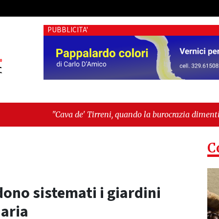
PUBBLICITA'
va de' Tirreni, quando la burocrazia dimentica perché esiste"
C
ono sistemati i giardini
iaria