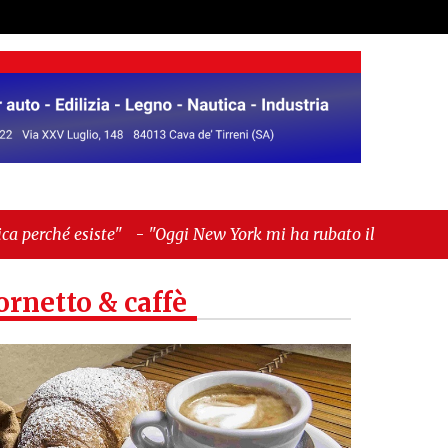
-
"Oggi New York mi ha rubato il cuore. Ancora"
ornetto & caffè