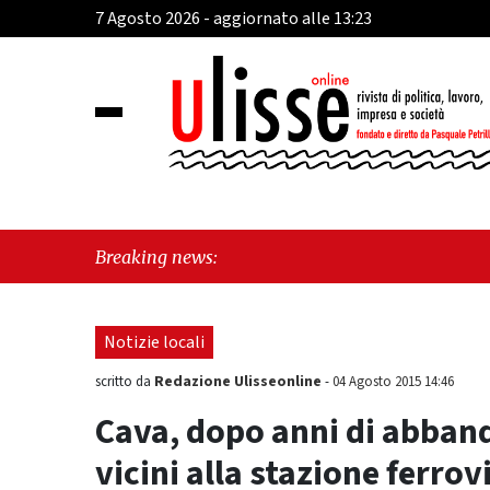
7 Agosto 2026 - aggiornato alle 13:23
"Ca
Breaking news:
Notizie locali
Redazione Ulisseonline
scritto da
-
04 Agosto 2015 14:46
Cava, dopo anni di abband
vicini alla stazione ferrov