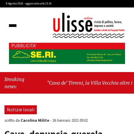
8 Agosto 2026 - aggiornato alle 13:16
PUBBLICITA'
Breaking
"Cava de’ Tirreni, la Villa Vecchia oltre i
news:
vandali: il vero nodo è il senso di comunità"
-
"Cava de’ Tirreni, La Fratellanza sull'ultima
seduta consiliare: “Serve chiarezza!”"
Notizie locali
Carolina Milite
scritto da
-
26 Gennaio 2021 09:02