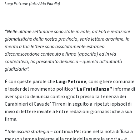
Luigi Petrone (foto Aldo Fiorillo)
“Nelle ultime settimane sono state inviate, ad Enti e redazioni
giornalistiche della nostra
provincia, varie lettere anonime.
In
merito a tali lettere sono assolutamente estraneo
disconoscendone contenuto e firma
(apocrifa) ed in via
cautelativa, ho presentato denuncia – querela all’autorità
giudiziaria”.
È con queste parole che
Luigi Petrone
, consigliere comunale
e leader del movimento politico
“La Fratellanza”
informa di
aver sporto denuncia contro ignoti presso la Tenenza dei
Carabinieri di Cava de’ Tirreni in seguito a ripetuti episodi di
invio di lettere inviate a Enti e redazioni giornalistiche a sua
firma.
“Tale oscura strategia
– continua Petrone nella nota diffusa a
mezzo stampa insieme alla copia della querela sporta –
è