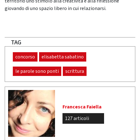
territorio uno stimolo alla creatività e alla riflessione
giovando di uno spazio libero in cui relazionarsi.
TAG
concorso
elisabetta sabatino
le parole sono ponti
scrittura
Francesca Faiella
127 articoli