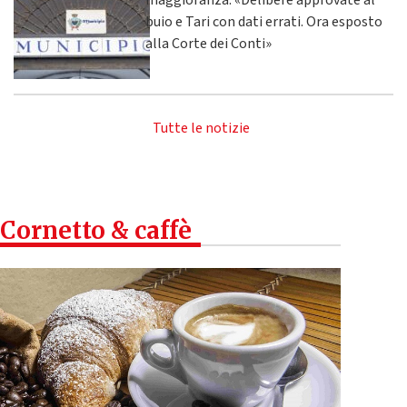
maggioranza: «Delibere approvate al
buio e Tari con dati errati. Ora esposto
alla Corte dei Conti»
Tutte le notizie
Cornetto & caffè