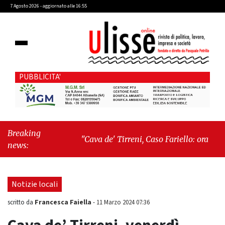
7 Agosto 2026 - aggiornato alle 16:55
PUBBLICITA'
Breaking
"Cava de' Tirreni, Caso Fariello: ora torniamo
news:
ai problemi veri"
-
"Cava de' Tirreni, quando
la burocrazia dimentica perché esiste"
Notizie locali
Francesca Faiella
scritto da
-
11 Marzo 2024 07:36