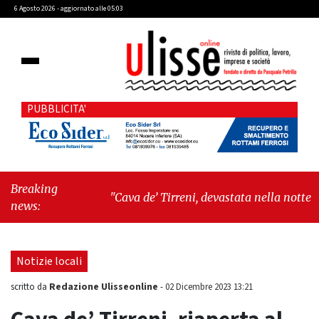
6 Agosto 2026 - aggiornato alle 05:03
PUBBLICITA'
Breaking
"Cava de’ Tirreni, devastata nella notte la Villa
news:
comunale. Il sindaco Giordano: «Non ci
fermeremo»"
-
"Italia sospesa tra identità,
fragilità sociali e pressioni economiche"
Notizie locali
Redazione Ulisseonline
scritto da
-
02 Dicembre 2023 13:21