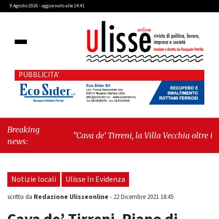
9 Agosto 2026 - aggiornato alle 14:41
PUBBLICITA'
Breaking
"Cava de’ Tirreni, la Villa Vecchia oltre i
news:
vandali: il vero nodo è il senso di comunità"
-
"Cava de’ Tirreni, La Fratellanza sull'ultima
seduta consiliare: “Serve chiarezza!”"
Notizie locali
Ulisse In Evidenza
Redazione Ulisseonline
scritto da
-
22 Dicembre 2021 18:45