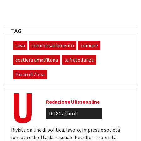
TAG
cava
commissariamento
comune
costiera amalfitana
la fratellanza
Piano di Zona
Redazione Ulisseonline
16184 articoli
Rivista on line di politica, lavoro, impresa e società
fondata e diretta da Pasquale Petrillo - Proprietà