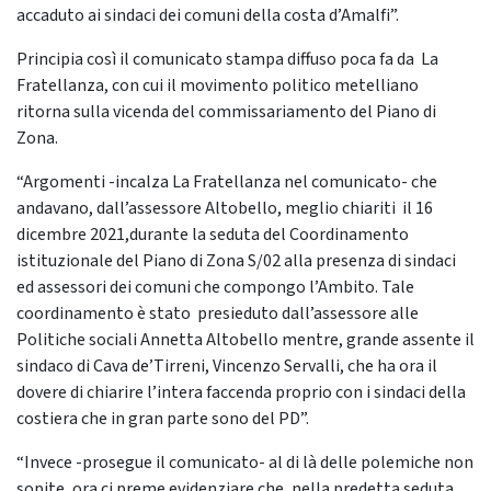
accaduto ai sindaci dei comuni della costa d’Amalfi”.
Principia così il comunicato stampa diffuso poca fa da La
Fratellanza, con cui il movimento politico metelliano
ritorna sulla vicenda del commissariamento del Piano di
Zona.
“Argomenti -incalza La Fratellanza nel comunicato- che
andavano, dall’assessore Altobello, meglio chiariti il 16
dicembre 2021,durante la seduta del Coordinamento
istituzionale del Piano di Zona S/02 alla presenza di sindaci
ed assessori dei comuni che compongo l’Ambito. Tale
coordinamento è stato presieduto dall’assessore alle
Politiche sociali Annetta Altobello mentre, grande assente il
sindaco di Cava de’Tirreni, Vincenzo Servalli, che ha ora il
dovere di chiarire l’intera faccenda proprio con i sindaci della
costiera che in gran parte sono del PD”.
“Invece -prosegue il comunicato- al di là delle polemiche non
sopite, ora ci preme evidenziare che, nella predetta seduta