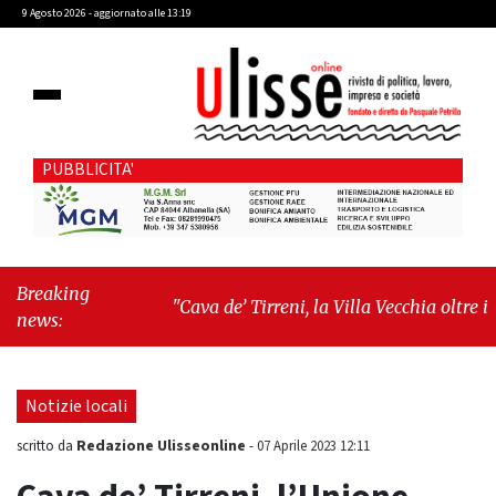
9 Agosto 2026 - aggiornato alle 13:19
PUBBLICITA'
Breaking
"Cava de’ Tirreni, la Villa Vecchia oltre i
news:
vandali: il vero nodo è il senso di comunità"
-
"Cava de’ Tirreni, La Fratellanza sull'ultima
seduta consiliare: “Serve chiarezza!”"
Notizie locali
Redazione Ulisseonline
scritto da
-
07 Aprile 2023 12:11