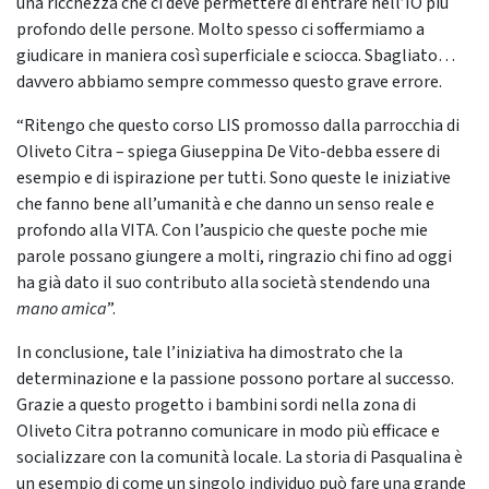
una ricchezza che ci deve permettere di entrare nell’IO più
profondo delle persone. Molto spesso ci soffermiamo a
giudicare in maniera così superficiale e sciocca. Sbagliato…
davvero abbiamo sempre commesso questo grave errore.
“Ritengo che questo corso LIS promosso dalla parrocchia di
Oliveto Citra – spiega Giuseppina De Vito-debba essere di
esempio e di ispirazione per tutti. Sono queste le iniziative
che fanno bene all’umanità e che danno un senso reale e
profondo alla VITA. Con l’auspicio che queste poche mie
parole possano giungere a molti, ringrazio chi fino ad oggi
ha già dato il suo contributo alla società stendendo una
mano amica
”.
In conclusione, tale l’iniziativa ha dimostrato che la
determinazione e la passione possono portare al successo.
Grazie a questo progetto i bambini sordi nella zona di
Oliveto Citra potranno comunicare in modo più efficace e
socializzare con la comunità locale. La storia di Pasqualina è
un esempio di come un singolo individuo può fare una grande