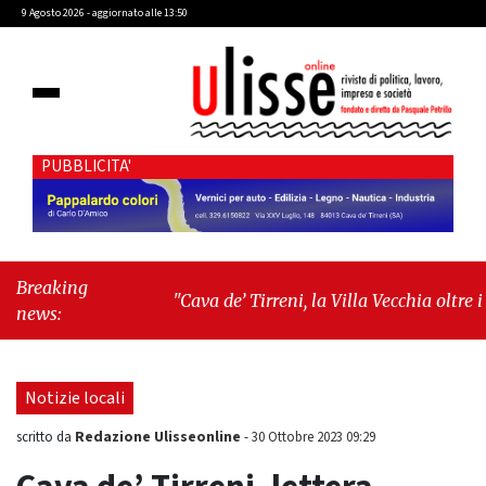
9 Agosto 2026 - aggiornato alle 13:50
PUBBLICITA'
Breaking
"Cava de’ Tirreni, la Villa Vecchia oltre i
news:
vandali: il vero nodo è il senso di comunità"
-
"Cava de’ Tirreni, La Fratellanza sull'ultima
seduta consiliare: “Serve chiarezza!”"
Notizie locali
Redazione Ulisseonline
scritto da
-
30 Ottobre 2023 09:29