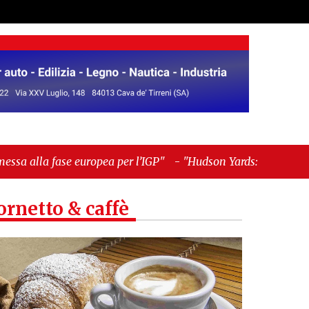
pea per l’IGP"
-
"Hudson Yards: qui New York
ornetto & caffè