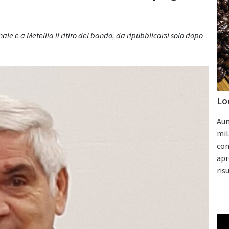
le e a Metellia il ritiro del bando, da ripubblicarsi solo dopo
Lo
Aum
mil
con
apr
ris