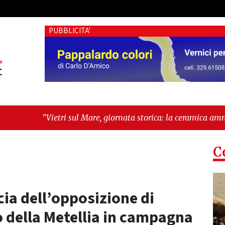
PUBBLICITA'
sul Mare, giornata storica: la ceramica ammessa alla fase euro
 futuro"
C
cia dell’opposizione di
o della Metellia in campagna