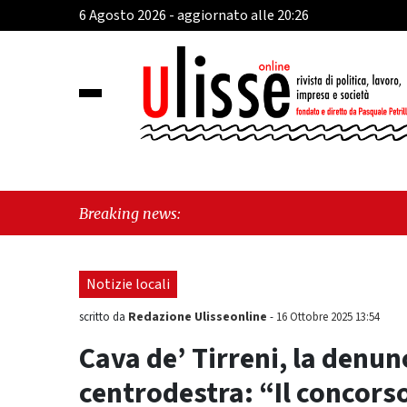
6 Agosto 2026 - aggiornato alle 20:26
"Vietri 
Breaking news:
morde il
Notizie locali
Redazione Ulisseonline
scritto da
-
16 Ottobre 2025 13:54
Cava de’ Tirreni, la denun
centrodestra: “Il concors