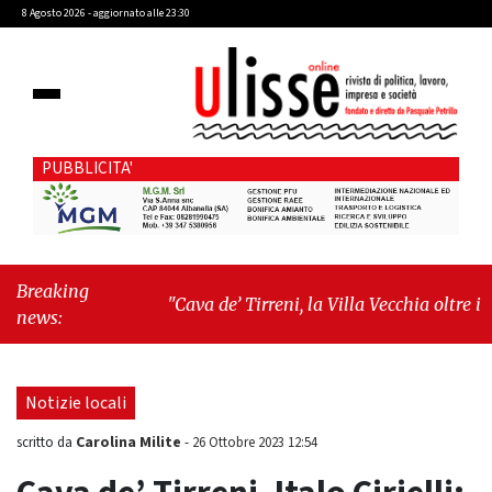
8 Agosto 2026 - aggiornato alle 23:30
PUBBLICITA'
Breaking
"Cava de’ Tirreni, la Villa Vecchia oltre i
news:
vandali: il vero nodo è il senso di comunità"
-
"Cava de’ Tirreni, La Fratellanza sull'ultima
seduta consiliare: “Serve chiarezza!”"
Notizie locali
Carolina Milite
scritto da
-
26 Ottobre 2023 12:54