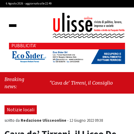
6 Agosto 2026 - aggiornato alle 22:49
PUBBLICITA'
Breaking
"Cava de' Tirreni, il Consiglio comunale
news:
conferma Sara Fariello. L'opposizione lascia
l'aula al momento del voto"
-
"Vietri sul
Mare, giornata storica: la ceramica ammessa
Notizie locali
alla fase europea per l’IGP"
Redazione Ulisseonline
scritto da
-
12 Giugno 2022 09:38