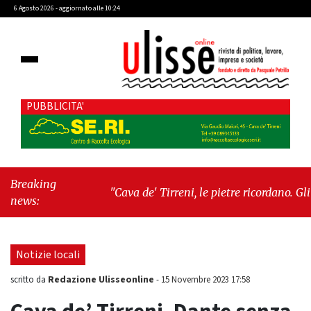
6 Agosto 2026 - aggiornato alle 10:24
PUBBLICITA'
Breaking
"Cava de' Tirreni, le pietre ricordano. Gli
news:
uomini, qualche volta, dimenticano"
-
"Lodi
in crescita alla Maturità"
Notizie locali
Redazione Ulisseonline
scritto da
-
15 Novembre 2023 17:58