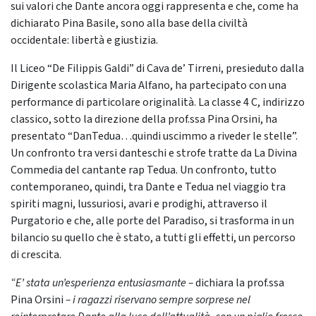
sui valori che Dante ancora oggi rappresenta e che, come ha
dichiarato Pina Basile, sono alla base della civiltà
occidentale: libertà e giustizia.
Il Liceo “De Filippis Galdi” di Cava de’ Tirreni, presieduto dalla
Dirigente scolastica Maria Alfano, ha partecipato con una
performance di particolare originalità. La classe 4 C, indirizzo
classico, sotto la direzione della prof.ssa Pina Orsini, ha
presentato “DanTedua…quindi uscimmo a riveder le stelle”.
Un confronto tra versi danteschi e strofe tratte da La Divina
Commedia del cantante rap Tedua. Un confronto, tutto
contemporaneo, quindi, tra Dante e Tedua nel viaggio tra
spiriti magni, lussuriosi, avari e prodighi, attraverso il
Purgatorio e che, alle porte del Paradiso, si trasforma in un
bilancio su quello che è stato, a tutti gli effetti, un percorso
di crescita.
“E’ stata un’esperienza entusiasmante –
dichiara la prof.ssa
Pina Orsini
– i ragazzi riservano sempre sorprese nel