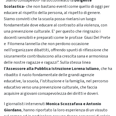
“Siamo consapevoli- ha sottolineato la
Dirigente
Scolastica-
che non bastano eventi come quello di oggi per
educare al rispetto della persona, al rispetto di genere.
Siamo convinti che la scuola possa rivelarsi un luogo
fondamentale dove educare al contrasto alla violenza, con
una prevenzione culturale. E’ per questo che ringrazio i
docenti sensibili e preparati come le prof.sse Giusi Del Prete
e Filomena Iannella che non perdono occasione
nell’organizzare dibattiti, offrendo spunti di riflessione che
sicuramente contribuiscono alla crescita sana e armoniosa
delle nostre ragazze e ragazzi”. Sulla stessa linea
l’Assessore alla Pubblica Istruzione Lorena Iuliano
, che ha
ribadito il ruolo fondamentale delle grandi agenzie
educative, la scuola, l’istituzione e la famiglia, nel percorso
educativo verso una prevenzione culturale, che faccia
acquisire ai giovani consapevolezza dei diritti e doveri.
I giornalisti intervenuti
Monica Scozzafava e Antonio
Giordano
, hanno riportato la loro esperienza di un vissuto