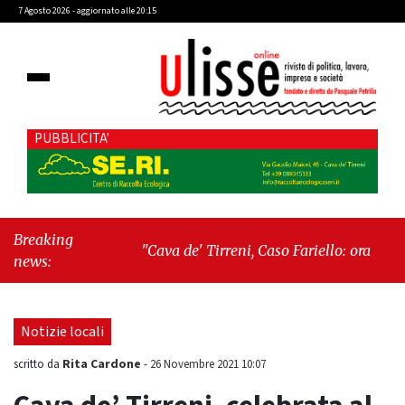
7 Agosto 2026 - aggiornato alle 20:15
PUBBLICITA'
Breaking
"Cava de' Tirreni, Caso Fariello: ora torniamo
news:
ai problemi veri"
-
"Cava de' Tirreni, quando
la burocrazia dimentica perché esiste"
Notizie locali
Rita Cardone
scritto da
-
26 Novembre 2021 10:07