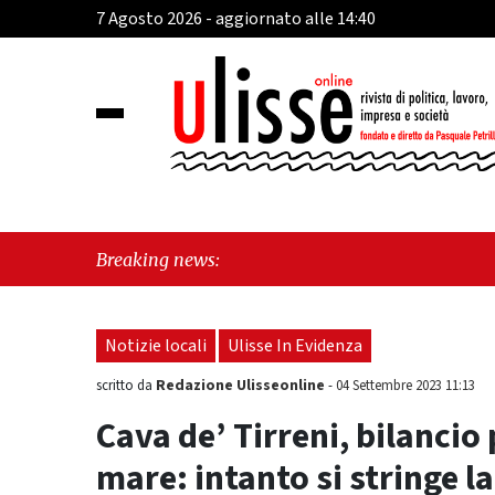
7 Agosto 2026 - aggiornato alle 14:40
"Cava 
Breaking news:
perché
Notizie locali
Ulisse In Evidenza
Redazione Ulisseonline
scritto da
-
04 Settembre 2023 11:13
Cava de’ Tirreni, bilancio
mare: intanto si stringe l