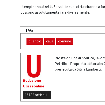
I tempi sono stretti. Servalli e suoi ci riusciranno a f
possono assolutamente fare diversamente.
TAG
bilancio
cava
comune
Rivista on line di politica, lav
Petrillo - Proprietà editoriale:
presieduta da Silvia Lamberti.
Redazione
Ulisseonline
16182 articoli