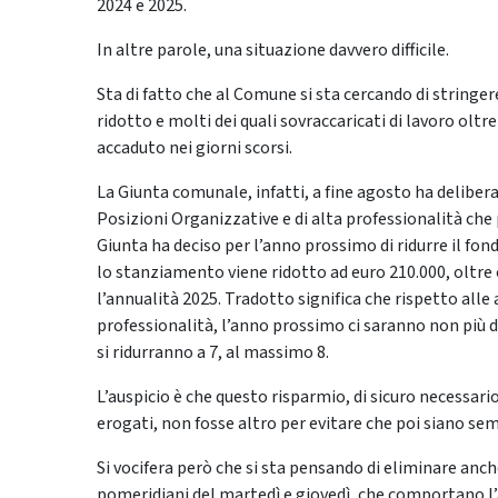
2024 e 2025.
In altre parole, una situazione davvero difficile.
Sta di fatto che al Comune si sta cercando di stringer
ridotto e molti dei quali sovraccaricati di lavoro olt
accaduto nei giorni scorsi.
La Giunta comunale, infatti, a fine agosto ha delibe
Posizioni Organizzative e di alta professionalità che 
Giunta ha deciso per l’anno prossimo di ridurre il fond
lo stanziamento viene ridotto ad euro 210.000, oltre o
l’annualità 2025. Tradotto significa che rispetto alle 
professionalità, l’anno prossimo ci saranno non più 
si ridurranno a 7, al massimo 8.
L’auspicio è che questo risparmio, di sicuro necessario
erogati, non fosse altro per evitare che poi siano sem
Si vocifera però che si sta pensando di eliminare anch
pomeridiani del martedì e giovedì, che comportano l’