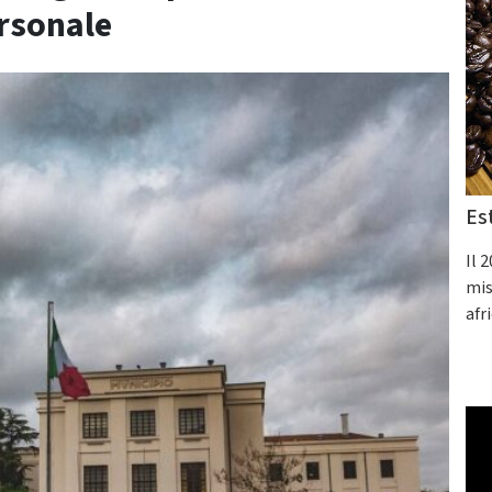
ersonale
Es
Il 
mis
afr