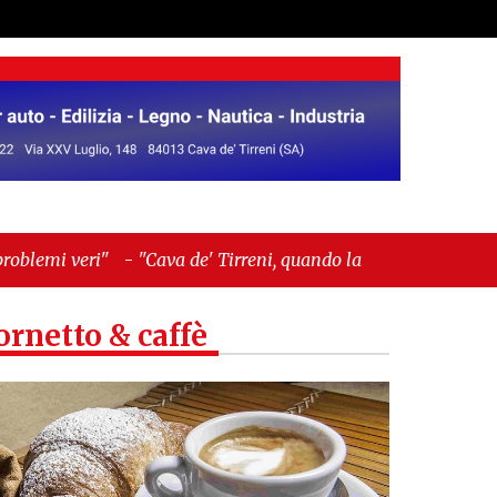
ava de' Tirreni, quando la burocrazia dimentica
ornetto & caffè