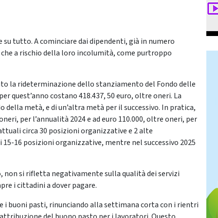
e su tutto. A cominciare dai dipendenti, già in numero
re che a rischio della loro incolumità, come purtroppo
rato la rideterminazione dello stanziamento del Fondo delle
per quest’anno costano 418.437, 50 euro, oltre oneri. La
o della metà, e di un’altra metà per il successivo. In pratica,
neri, per l’annualità 2024 e ad euro 110.000, oltre oneri, per
attuali circa 30 posizioni organizzative e 2 alte
di 15-16 posizioni organizzative, mentre nel successivo 2025
, non si rifletta negativamente sulla qualità dei servizi
pre i cittadini a dover pagare.
e i buoni pasti, rinunciando alla settimana corta con i rientri
attribuzione del buono pasto per i lavoratori. Questo