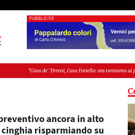
PUBBLICITA'
de' Tirreni, Caso Fariello: ora torniamo ai problemi veri"
-
"C
 esiste"
C
 preventivo ancora in alto
a cinghia risparmiando su