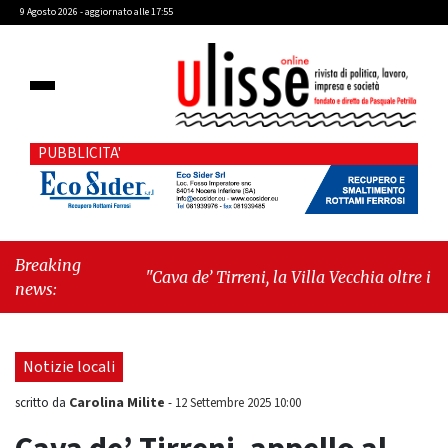
9 Agosto 2026 - aggiornato alle 17:55
PUBBLICITA'
Breaking
"Cava de’ Tirreni, la Villa Vecchia oltre i vandali:
news:
il vero nodo è il senso di comunità"
-
"Cava de’
Tirreni, La Fratellanza sull'ultima seduta
consiliare: “Serve chiarezza!”"
Notizie locali
Carolina Milite
scritto da
-
12 Settembre 2025 10:00