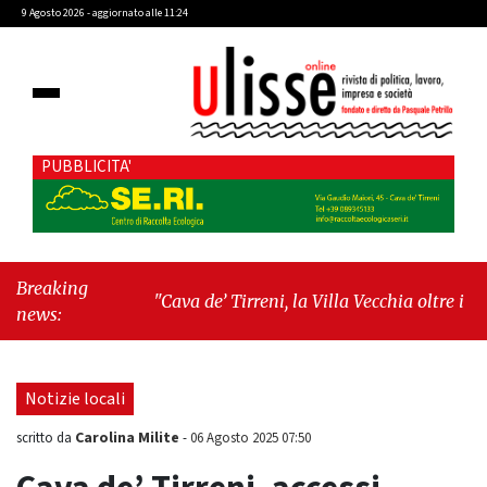
9 Agosto 2026 - aggiornato alle 11:24
PUBBLICITA'
Breaking
"Cava de’ Tirreni, la Villa Vecchia oltre i vandali:
news:
il vero nodo è il senso di comunità"
-
"Cava de’
Tirreni, La Fratellanza sull'ultima seduta
consiliare: “Serve chiarezza!”"
Notizie locali
Carolina Milite
scritto da
-
06 Agosto 2025 07:50