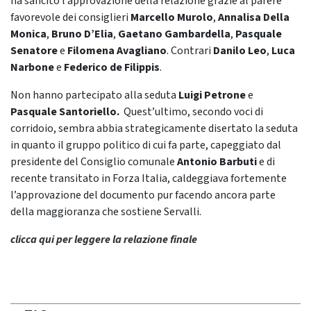
ha sancito l’approvazione della relazione grazie al parere
favorevole dei consiglieri
Marcello Murolo
,
Annalisa Della
Monica
,
Bruno D’Elia
,
Gaetano Gambardella
,
Pasquale
Senatore
e
Filomena Avagliano
. Contrari
Danilo Leo
,
Luca
Narbone
e
Federico de Filippis
.
Non hanno partecipato alla seduta
Luigi Petrone
e
Pasquale Santoriello.
Quest’ultimo, secondo voci di
corridoio, sembra abbia strategicamente disertato la seduta
in quanto il gruppo politico di cui fa parte, capeggiato dal
presidente del Consiglio comunale
Antonio Barbuti
e di
recente transitato in Forza Italia, caldeggiava fortemente
l’approvazione del documento pur facendo ancora parte
della maggioranza che sostiene Servalli.
clicca qui per leggere la relazione finale