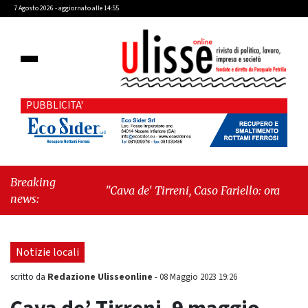
7 Agosto 2026 - aggiornato alle 14:55
PUBBLICITA'
Breaking
"Cava de' Tirreni, Caso Fariello: ora torniamo
news:
ai problemi veri"
-
"Cava de' Tirreni, quando
la burocrazia dimentica perché esiste"
Notizie locali
Redazione Ulisseonline
scritto da
-
08 Maggio 2023 19:26